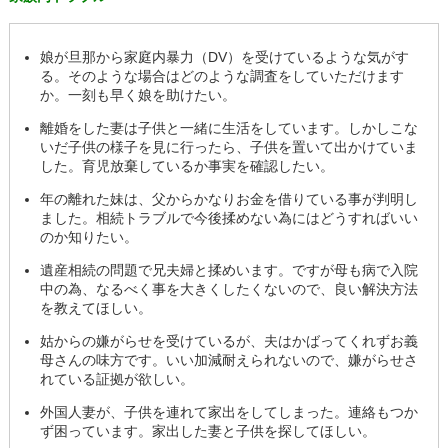
娘が旦那から家庭内暴力（DV）を受けているような気がす
る。そのような場合はどのような調査をしていただけます
か。一刻も早く娘を助けたい。
離婚をした妻は子供と一緒に生活をしています。しかしこな
いだ子供の様子を見に行ったら、子供を置いて出かけていま
した。育児放棄しているか事実を確認したい。
年の離れた妹は、父からかなりお金を借りている事が判明し
ました。相続トラブルで今後揉めない為にはどうすればいい
のか知りたい。
遺産相続の問題で兄夫婦と揉めいます。ですが母も病で入院
中の為、なるべく事を大きくしたくないので、良い解決方法
を教えてほしい。
姑からの嫌がらせを受けているが、夫はかばってくれずお義
母さんの味方です。いい加減耐えられないので、嫌がらせさ
れている証拠が欲しい。
外国人妻が、子供を連れて家出をしてしまった。連絡もつか
ず困っています。家出した妻と子供を探してほしい。