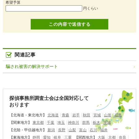
希望予算
円くらい
関連記事
騙され被害の解決サポート
探偵事務所調査士会は全国対応して
おります
【北海道・東北地方】
北海道
青森
岩手
秋田
宮城
山形
福島
【関東地方】
東京都
千葉
埼玉
神奈川
群馬
栃木
茨城
【北陸・甲信越地方】
新潟
長野
山梨
富山
石川
福井
【東海地方】
静岡
愛知
岐阜
三重
【関西地方】
大阪
京都
奈良