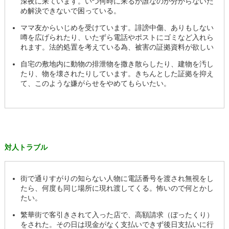
深夜に来ています。いつ何時に来るか誰なのか分からないた
め解決できないで困っている。
ママ友からいじめを受けています。誹謗中傷、ありもしない
噂を広げられたり、いたずら電話やポストにゴミなど入れら
れます。法的処置を考えている為、被害の証拠資料が欲しい
自宅の敷地内に動物の排泄物を撒き散らしたり、建物を汚し
たり、物を壊されたりしています。きちんとした証拠を抑え
て、このような嫌がらせをやめてもらいたい。
対人トラブル
街で通りすがりの知らない人物に電話番号を渡され無視をし
たら、何度も同じ場所に現れ渡してくる。怖いので何とかし
たい。
繁華街で客引きされて入った店で、高額請求（ぼったくり）
をされた。その日は現金がなく支払いできず後日支払いに行