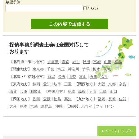
希望予算
円くらい
探偵事務所調査士会は全国対応して
おります
【北海道・東北地方】
北海道
青森
岩手
秋田
宮城
山形
福島
【関東地方】
東京都
千葉
埼玉
神奈川
群馬
栃木
茨城
【北陸・甲信越地方】
新潟
長野
山梨
富山
石川
福井
【東海地方】
静岡
愛知
岐阜
三重
【関西地方】
大阪
京都
奈良
滋賀
兵庫
和歌山
【中国地方】
鳥取
島根
岡山
広島
山口
【四国地方】
香川
愛媛
徳島
高知
【九州地方】
福岡
長崎
佐賀
大分
熊本
宮崎
鹿児島
沖縄
【海外】
ハワイ
フィリピン
▲ページトップへ