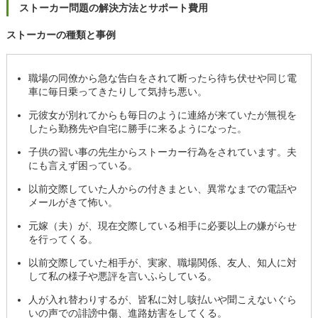
ストーカー問題の解決方法とサポート費用
ストーカーの種類と事例
職場の同僚から急な告白をされて断ったら待ち伏せや同じ電
車に毎日乗ってきたりして気持ち悪い。
元彼女が別れてからも毎日のように連絡が来ていたが無視を
したら勤務先や自宅に勝手に来るようになった。
子供の習い事の先生からストーカー行為をされています。夫
にも言えず困っている。
以前交際していた人からの付きまとい、異常なまでの電話や
メールがきて怖い。
元嫁（夫）が、現在交際している相手に必要以上の嫌がらせ
を行ってくる。
以前交際していた相手が、実家、職場関係、友人、知人に対
して私の様子や悪評を言いふらしている。
人が入れ替わりするが、皆私に対し咳払いや聞こえないぐら
いの声での誹謗中傷、進路妨害をしてくる。