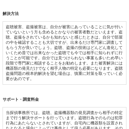
解決方法
盗聴被害、盗撮被害は、自分が被害にあっていることに気が付い
ていないという方も含めるとかなりの被害者数だといえます。盗
聴、盗撮をされているかも知れないと感じたときは、自分で部屋
の中を確認することも大切ですが、出来るだけ専門家に調査して
もらう方が良いでしょう。盗聴、盗撮の技術はどんどん進化して
いくため昔では出来なかった盗聴でも今では相手に知られずに行
うことが可能です。自分では見つけられない事案も多いため早い
段階で専門家に相談することをお勧めします。また被害解決には
機器類の発見だけでなく相手人物の特定も必要になります。盗聴
盗撮問題の根本的解決を望む場合は、慎重に対策を取っていく必
要があのです。
サポート・調査料金
当探偵事務所では、盗聴、盗撮機器類の発見調査から相手の特定
まで行う解決サポートを行っています。盗聴行為そのものは犯罪
行為にあたらないとされていますが、自宅内に機器類を設置され
たとなると場合によっては事件として扱う必要があります。その