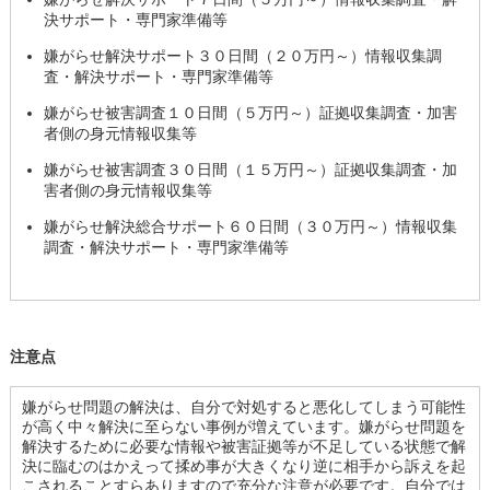
決サポート・専門家準備等
嫌がらせ解決サポート３０日間（２０万円～）情報収集調
査・解決サポート・専門家準備等
嫌がらせ被害調査１０日間（５万円～）証拠収集調査・加害
者側の身元情報収集等
嫌がらせ被害調査３０日間（１５万円～）証拠収集調査・加
害者側の身元情報収集等
嫌がらせ解決総合サポート６０日間（３０万円～）情報収集
調査・解決サポート・専門家準備等
注意点
嫌がらせ問題の解決は、自分で対処すると悪化してしまう可能性
が高く中々解決に至らない事例が増えています。嫌がらせ問題を
解決するために必要な情報や被害証拠等が不足している状態で解
決に臨むのはかえって揉め事が大きくなり逆に相手から訴えを起
こされることすらありますので充分な注意が必要です。自分では