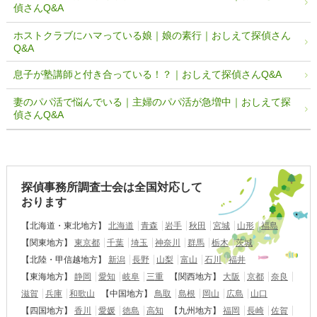
偵さんQ&A
ホストクラブにハマっている娘｜娘の素行｜おしえて探偵さん
Q&A
息子が塾講師と付き合っている！？｜おしえて探偵さんQ&A
妻のパパ活で悩んでいる｜主婦のパパ活が急増中｜おしえて探
偵さんQ&A
探偵事務所調査士会は全国対応して
おります
【北海道・東北地方】
北海道
青森
岩手
秋田
宮城
山形
福島
【関東地方】
東京都
千葉
埼玉
神奈川
群馬
栃木
茨城
【北陸・甲信越地方】
新潟
長野
山梨
富山
石川
福井
【東海地方】
静岡
愛知
岐阜
三重
【関西地方】
大阪
京都
奈良
滋賀
兵庫
和歌山
【中国地方】
鳥取
島根
岡山
広島
山口
【四国地方】
香川
愛媛
徳島
高知
【九州地方】
福岡
長崎
佐賀