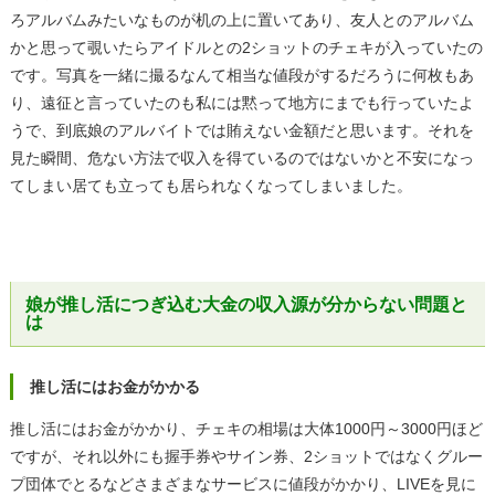
ろアルバムみたいなものが机の上に置いてあり、友人とのアルバム
かと思って覗いたらアイドルとの2ショットのチェキが入っていたの
です。写真を一緒に撮るなんて相当な値段がするだろうに何枚もあ
り、遠征と言っていたのも私には黙って地方にまでも行っていたよ
うで、到底娘のアルバイトでは賄えない金額だと思います。それを
見た瞬間、危ない方法で収入を得ているのではないかと不安になっ
てしまい居ても立っても居られなくなってしまいました。
娘が推し活につぎ込む大金の収入源が分からない問題と
は
推し活にはお金がかかる
推し活にはお金がかかり、チェキの相場は大体1000円～3000円ほど
ですが、それ以外にも握手券やサイン券、2ショットではなくグルー
プ団体でとるなどさまざまなサービスに値段がかかり、LIVEを見に