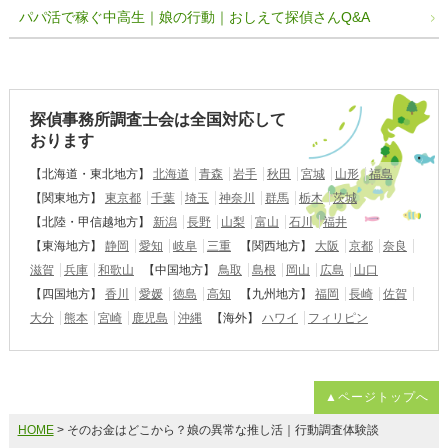
パパ活で稼ぐ中高生｜娘の行動｜おしえて探偵さんQ&A
探偵事務所調査士会は全国対応して
おります
【北海道・東北地方】
北海道
青森
岩手
秋田
宮城
山形
福島
【関東地方】
東京都
千葉
埼玉
神奈川
群馬
栃木
茨城
【北陸・甲信越地方】
新潟
長野
山梨
富山
石川
福井
【東海地方】
静岡
愛知
岐阜
三重
【関西地方】
大阪
京都
奈良
滋賀
兵庫
和歌山
【中国地方】
鳥取
島根
岡山
広島
山口
【四国地方】
香川
愛媛
徳島
高知
【九州地方】
福岡
長崎
佐賀
大分
熊本
宮崎
鹿児島
沖縄
【海外】
ハワイ
フィリピン
▲ページトップへ
HOME
> そのお金はどこから？娘の異常な推し活｜行動調査体験談