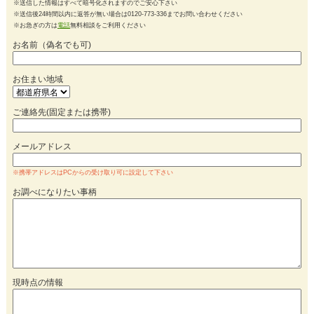
※送信した情報はすべて暗号化されますのでご安心下さい
※送信後24時間以内に返答が無い場合は0120-773-336までお問い合わせください
※お急ぎの方は
電話
無料相談をご利用ください
お名前（偽名でも可)
お住まい地域
ご連絡先(固定または携帯)
メールアドレス
※携帯アドレスはPCからの受け取り可に設定して下さい
お調べになりたい事柄
現時点の情報