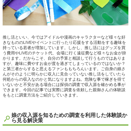
推し活といい、今ではアイドルや漫画のキャラクターなど様々な好
きなもののLIVEやイベントに行ったり応援をする活動をする趣味を
持っている若者が増加しています。しかし、推し活にはグッズを買
う費用やLIVEのチケット代、会場に行く遠征費など様々なお金が掛
かります。だからこそ、自分の予算と相談して行うものではありま
すが、趣味に費やすお金が度を過ぎてしまっているのではないか？
と第三者からすると思えるファンももちろんいます。ご自身の娘さ
んがそのように明らかに収入に見合っていない推し活をしていたら
何処からの収入なのかと気になりますよね。危険な事で稼ぎを得て
いないかと不安がある場合には探偵の調査で収入源を確かめる事が
できます。今回の記事では実際に調査を依頼した親御さんの体験談
をもとに調査方法をご紹介していきます。
娘の収入源を知るための調査を利用した体験談か
ら見る解決策