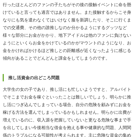
行ったほとんどのファンの子たちがその後の接触イベントに命を懸
けていると言っても過言ではありません。また接触するからこそ身
なりにも気を遣わなくてはいけなく服を新調したり、そこに行くま
での交通費、その他の誰推しなのか分かるようにするグッツなど
様々な部分にお金がかかり、地下アイドルは他のファンに負けない
ようにといくらお金をかけているのかがマウントのようになり、お
金をかければかけるほど推しとの距離感が近くなったように感じる
傾向があることでどんどんと課金をしてしまうのです。
推し活資金の出どころ問題
大学生の女の子であり、推し活にも忙しいようですと、アルバイト
でそこまでお金を稼ぐといったことは難しいでしょう。明らかに推
し活につぎ込んでしまっている場合、自分の危険を顧みずにお金を
稼げる方法を選んでしまっているかもしれません。明らかに出費が
増えているのに、収入源を把握していないと更なる危険な事まで手
を出してしまい今後相当な借金を抱える事や健康的な問題、人間関
係のトラブルになる可能性が考えられます。主に危険な資金の集め