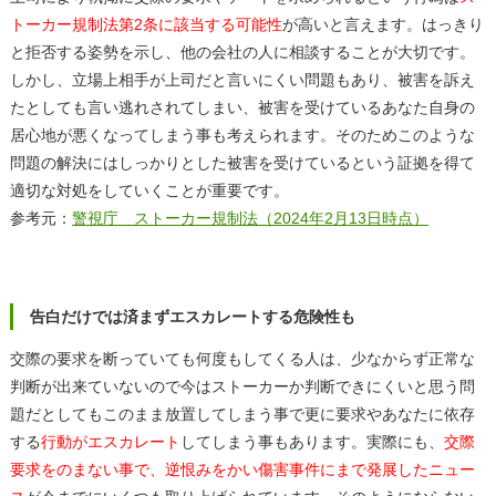
トーカー規制法第2条に該当する可能性
が高いと言えます。はっきり
と拒否する姿勢を示し、他の会社の人に相談することが大切です。
しかし、立場上相手が上司だと言いにくい問題もあり、被害を訴え
たとしても言い逃れされてしまい、被害を受けているあなた自身の
居心地が悪くなってしまう事も考えられます。そのためこのような
問題の解決にはしっかりとした被害を受けているという証拠を得て
適切な対処をしていくことが重要です。
参考元：
警視庁 ストーカー規制法（2024年2月13日時点）
告白だけでは済まずエスカレートする危険性も
交際の要求を断っていても何度もしてくる人は、少なからず正常な
判断が出来ていないので今はストーカーか判断できにくいと思う問
題だとしてもこのまま放置してしまう事で更に要求やあなたに依存
する
行動がエスカレート
してしまう事もあります。実際にも、
交際
要求をのまない事で、逆恨みをかい傷害事件にまで発展したニュー