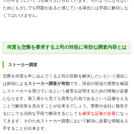
ス
が今までにいくつも取り上げられています。そのようにならない
ためにも少しでも問題があると感じている場合には早急に解決しな
くてはいけません。
何度も交際を要求する上司の対処に有効な調査内容とは
ストーカー調査
交際を何度も申し込んでくる上司の言動を解決したいという場合に
は探偵による
ストーカー調査が有効
です。現在の状況の実態を確認
しストーカーを受けているという被害を証明するための情報が必要
になります。第三者から見ても異常な行為であるという証拠をえる
ことで解決策を見出すことが出来るでしょう。警察や会社に報告す
るにしても法的な手段で解決するにしても
確実な証拠が必要
になっ
てきます。そのためストーカー調査において解決に必要な情報を入
手することが出来ます。