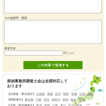
その他質問・要望
希望予算
円くらい
探偵事務所調査士会は全国対応して
おります
【北海道・東北地方】
北海道
青森
岩手
秋田
宮城
山形
福島
【関東地方】
東京都
千葉
埼玉
神奈川
群馬
栃木
茨城
【北陸・甲信越地方】
新潟
長野
山梨
富山
石川
福井