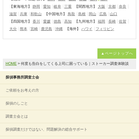
【東海地方】
静岡
愛知
岐阜
三重
【関西地方】
大阪
京都
奈良
滋賀
兵庫
和歌山
【中国地方】
鳥取
島根
岡山
広島
山口
【四国地方】
香川
愛媛
徳島
高知
【九州地方】
福岡
長崎
佐賀
大分
熊本
宮崎
鹿児島
沖縄
【海外】
ハワイ
フィリピン
▲ページトップへ
HOME
> 何度も告白をしてくる上司に困っている｜ストーカー調査体験談
探偵事務所調査士会
ご依頼をお考えの方
探偵のしごと
調査士会とは
探偵調査だけではない、問題解決の総合サポート