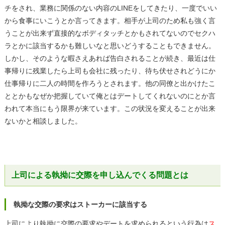
チをされ、業務に関係のない内容のLINEをしてきたり、一度でいい
から食事にいこうとか言ってきます。相手が上司のため私も強く言
うことが出来ず直接的なボディタッチとかもされてないのでセクハ
ラとかに該当するかも難しいなと思いどうすることもできません。
しかし、そのような暇さえあれば告白されることが続き、最近は仕
事帰りに残業したら上司も会社に残ったり、待ち伏せされどうにか
仕事帰りに二人の時間を作ろうとされます。他の同僚と出かけたこ
ととかもなぜか把握していて俺とはデートしてくれないのにとか言
われて本当にもう限界が来ています。この状況を変えることが出来
ないかと相談しました。
上司による執拗に交際を申し込んでくる問題とは
執拗な交際の要求はストーカーに該当する
上司により執拗に交際の要求やデートを求められるという行為は
ス