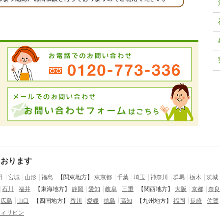
ております
田
宮城
山形
福島
【関東地方】
東京都
千葉
埼玉
神奈川
群馬
栃木
茨城
石川
福井
【東海地方】
静岡
愛知
岐阜
三重
【関西地方】
大阪
京都
奈良
広島
山口
【四国地方】
香川
愛媛
徳島
高知
【九州地方】
福岡
長崎
佐賀
フィリピン