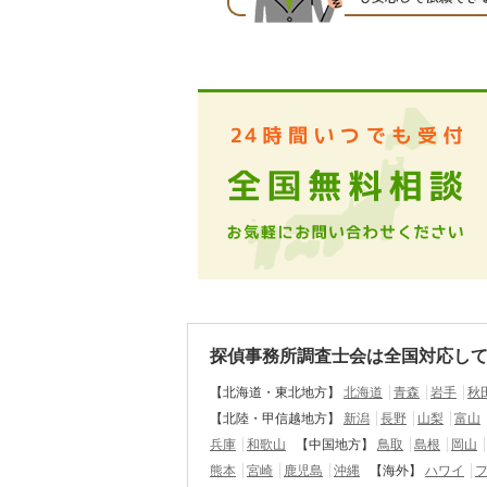
探偵事務所調査士会は全国対応し
【北海道・東北地方】
北海道
青森
岩手
秋
【北陸・甲信越地方】
新潟
長野
山梨
富山
兵庫
和歌山
【中国地方】
鳥取
島根
岡山
熊本
宮崎
鹿児島
沖縄
【海外】
ハワイ