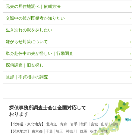
元夫の居住地調べ｜依頼方法
交際中の彼が既婚者か知りたい
生き別れの親を探したい
嫌がらせ対策について
単身赴任中の夫が怪しい｜行動調査
探偵調査｜旧友探し
旦那｜不貞相手の調査
探偵事務所調査士会は全国対応して
おります
【北海道・東北地方】
北海道
青森
岩手
秋田
宮城
山形
福島
【関東地方】
東京都
千葉
埼玉
神奈川
群馬
栃木
茨城