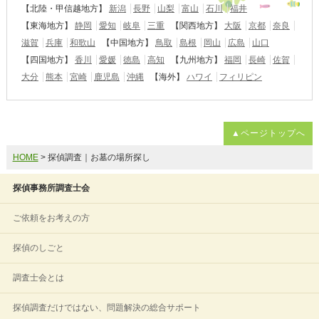
【北陸・甲信越地方】
新潟
長野
山梨
富山
石川
福井
【東海地方】
静岡
愛知
岐阜
三重
【関西地方】
大阪
京都
奈良
滋賀
兵庫
和歌山
【中国地方】
鳥取
島根
岡山
広島
山口
【四国地方】
香川
愛媛
徳島
高知
【九州地方】
福岡
長崎
佐賀
大分
熊本
宮崎
鹿児島
沖縄
【海外】
ハワイ
フィリピン
▲ページトップへ
HOME
> 探偵調査｜お墓の場所探し
探偵事務所調査士会
ご依頼をお考えの方
探偵のしごと
調査士会とは
探偵調査だけではない、問題解決の総合サポート