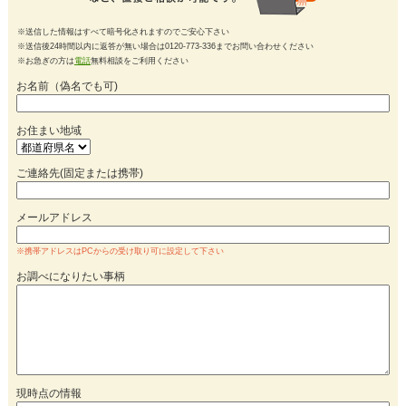
※送信した情報はすべて暗号化されますのでご安心下さい
※送信後24時間以内に返答が無い場合は0120-773-336までお問い合わせください
※お急ぎの方は
電話
無料相談をご利用ください
お名前（偽名でも可)
お住まい地域
ご連絡先(固定または携帯)
メールアドレス
※携帯アドレスはPCからの受け取り可に設定して下さい
お調べになりたい事柄
現時点の情報