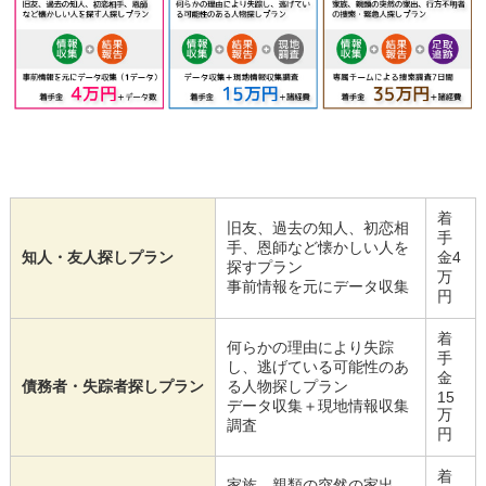
着
旧友、過去の知人、初恋相
手
手、恩師など懐かしい人を
知人・友人探しプラン
金4
探すプラン
万
事前情報を元にデータ収集
円
着
何らかの理由により失踪
手
し、逃げている可能性のあ
金
債務者・失踪者探しプラン
る人物探しプラン
15
データ収集＋現地情報収集
万
調査
円
着
家族、親類の突然の家出、