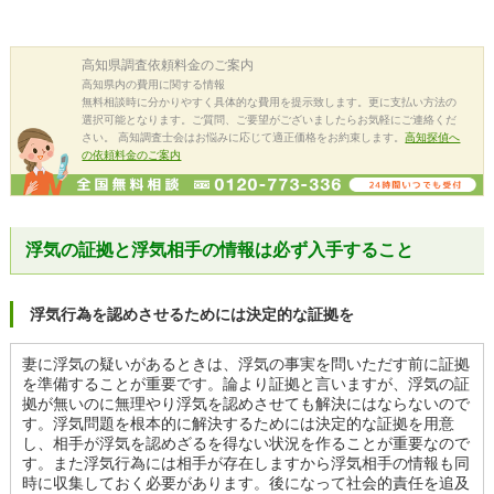
高知県
調査依頼料金のご案内
高知県内の費用に関する情報
無料相談時に分かりやすく具体的な費用を提示致します。更に支払い方法の
選択可能となります。ご質問、ご要望がございましたらお気軽にご連絡くだ
さい。 高知調査士会はお悩みに応じて適正価格をお約束します。
高知探偵へ
の依頼料金のご案内
浮気の証拠と浮気相手の情報は必ず入手すること
浮気行為を認めさせるためには決定的な証拠を
妻に浮気の疑いがあるときは、浮気の事実を問いただす前に証拠
を準備することが重要です。論より証拠と言いますが、浮気の証
拠が無いのに無理やり浮気を認めさせても解決にはならないので
す。浮気問題を根本的に解決するためには決定的な証拠を用意
し、相手が浮気を認めざるを得ない状況を作ることが重要なので
す。また浮気行為には相手が存在しますから浮気相手の情報も同
時に収集しておく必要があります。後になって社会的責任を追及