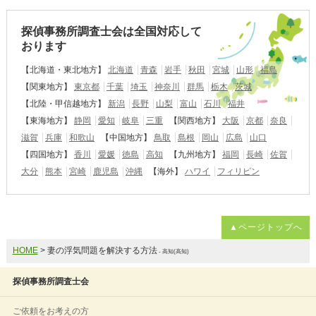
探偵事務所調査士会は全国対応して
おります
【北海道・東北地方】
北海道
青森
岩手
秋田
宮城
山形
福島
【関東地方】
東京都
千葉
埼玉
神奈川
群馬
栃木
茨城
【北陸・甲信越地方】
新潟
長野
山梨
富山
石川
福井
【東海地方】
静岡
愛知
岐阜
三重
【関西地方】
大阪
京都
奈良
滋賀
兵庫
和歌山
【中国地方】
鳥取
島根
岡山
広島
山口
【四国地方】
香川
愛媛
徳島
高知
【九州地方】
福岡
長崎
佐賀
大分
熊本
宮崎
鹿児島
沖縄
【海外】
ハワイ
フィリピン
▲ページトップへ
HOME
> 妻の浮気問題を解決する方法
- 高知(高知)
探偵事務所調査士会
ご依頼をお考えの方