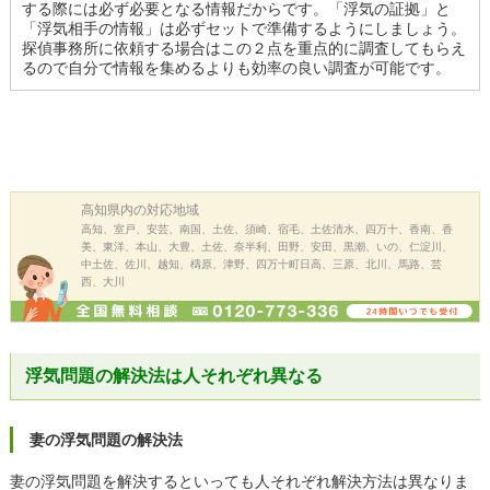
する際には必ず必要となる情報だからです。「浮気の証拠」と
「浮気相手の情報」は必ずセットで準備するようにしましょう。
探偵事務所に依頼する場合はこの２点を重点的に調査してもらえ
るので自分で情報を集めるよりも効率の良い調査が可能です。
高知県内の
対応地域
高知、室戸、安芸、南国、土佐、須崎、宿毛、土佐清水、四万十、香南、香
美、東洋、本山、大豊、土佐、奈半利、田野、安田、黒潮、いの、仁淀川、
中土佐、佐川、越知、檮原、津野、四万十町日高、三原、北川、馬路、芸
西、大川
浮気問題の解決法は人それぞれ異なる
妻の浮気問題の解決法
妻の浮気問題を解決するといっても人それぞれ解決方法は異なりま