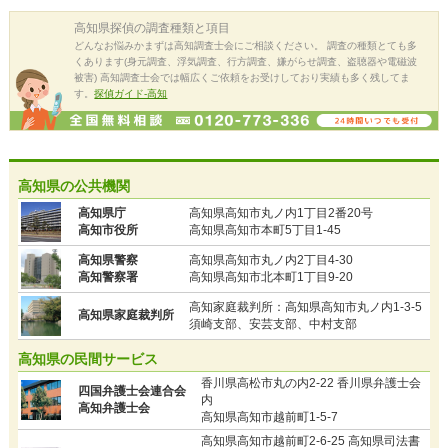
高知県
探偵の調査種類と項目
どんなお悩みかまずは高知調査士会にご相談ください。 調査の種類とても多
くあります(身元調査、浮気調査、行方調査、嫌がらせ調査、盗聴器や電磁波
被害) 高知調査士会では幅広くご依頼をお受けしており実績も多く残してま
す。
探偵ガイド-高知
高知県の公共機関
高知県庁
高知県高知市丸ノ内1丁目2番20号
高知市役所
高知県高知市本町5丁目1-45
高知県警察
高知県高知市丸ノ内2丁目4-30
高知警察署
高知県高知市北本町1丁目9-20
高知家庭裁判所：高知県高知市丸ノ内1-3-5
高知県家庭裁判所
須崎支部、安芸支部、中村支部
高知県の民間サービス
香川県高松市丸の内2-22 香川県弁護士会
四国弁護士会連合会
内
高知弁護士会
高知県高知市越前町1-5-7
高知県高知市越前町2-6-25 高知県司法書