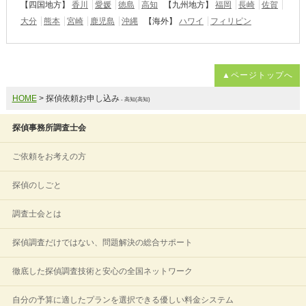
【四国地方】
香川
愛媛
徳島
高知
【九州地方】
福岡
長崎
佐賀
大分
熊本
宮崎
鹿児島
沖縄
【海外】
ハワイ
フィリピン
▲ページトップへ
HOME
> 探偵依頼お申し込み
- 高知(高知)
探偵事務所調査士会
ご依頼をお考えの方
探偵のしごと
調査士会とは
探偵調査だけではない、問題解決の総合サポート
徹底した探偵調査技術と安心の全国ネットワーク
自分の予算に適したプランを選択できる優しい料金システム