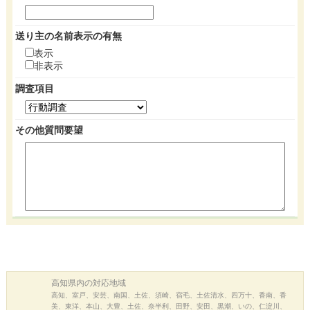
送り主の名前表示の有無
表示
非表示
調査項目
その他質問要望
高知県内の
対応地域
高知、室戸、安芸、南国、土佐、須崎、宿毛、土佐清水、四万十、香南、香
美、東洋、本山、大豊、土佐、奈半利、田野、安田、黒潮、いの、仁淀川、