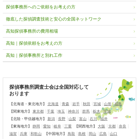
探偵事務所へのご依頼をお考えの方
徹底した探偵調査技術と安心の全国ネットワーク
高知探偵事務所の費用相場
高知｜探偵依頼をお考えの方
高知｜探偵事務所と別れ工作
探偵事務所調査士会は全国対応して
おります
【北海道・東北地方】
北海道
青森
岩手
秋田
宮城
山形
福島
【関東地方】
東京都
千葉
埼玉
神奈川
群馬
栃木
茨城
【北陸・甲信越地方】
新潟
長野
山梨
富山
石川
福井
【東海地方】
静岡
愛知
岐阜
三重
【関西地方】
大阪
京都
奈良
滋賀
兵庫
和歌山
【中国地方】
鳥取
島根
岡山
広島
山口