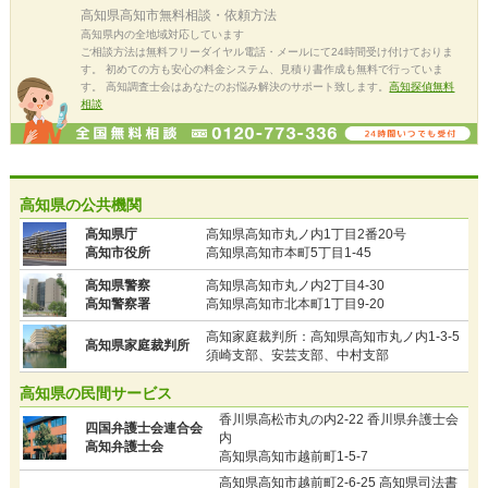
高知県高知市
無料相談・依頼方法
高知県内の全地域対応しています
ご相談方法は無料フリーダイヤル電話・メールにて24時間受け付けておりま
す。 初めての方も安心の料金システム、見積り書作成も無料で行っていま
す。 高知調査士会はあなたのお悩み解決のサポート致します。
高知探偵無料
相談
高知県の公共機関
高知県庁
高知県高知市丸ノ内1丁目2番20号
高知市役所
高知県高知市本町5丁目1-45
高知県警察
高知県高知市丸ノ内2丁目4-30
高知警察署
高知県高知市北本町1丁目9-20
高知家庭裁判所：高知県高知市丸ノ内1-3-5
高知県家庭裁判所
須崎支部、安芸支部、中村支部
高知県の民間サービス
香川県高松市丸の内2-22 香川県弁護士会
四国弁護士会連合会
内
高知弁護士会
高知県高知市越前町1-5-7
高知県高知市越前町2-6-25 高知県司法書