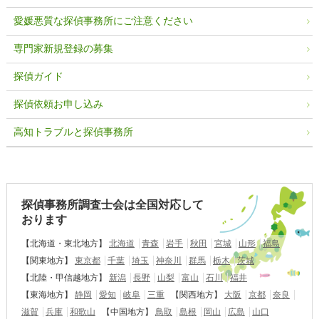
愛媛悪質な探偵事務所にご注意ください
専門家新規登録の募集
探偵ガイド
探偵依頼お申し込み
高知トラブルと探偵事務所
探偵事務所調査士会は全国対応して
おります
【北海道・東北地方】
北海道
青森
岩手
秋田
宮城
山形
福島
【関東地方】
東京都
千葉
埼玉
神奈川
群馬
栃木
茨城
【北陸・甲信越地方】
新潟
長野
山梨
富山
石川
福井
【東海地方】
静岡
愛知
岐阜
三重
【関西地方】
大阪
京都
奈良
滋賀
兵庫
和歌山
【中国地方】
鳥取
島根
岡山
広島
山口