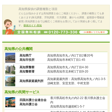
高知県
探偵の調査種類と項目
どんなお悩みかまずは高知調査士会にご相談ください。 調査の種類とても多
くあります(身元調査、浮気調査、行方調査、嫌がらせ調査、盗聴器や電磁波
被害) 高知調査士会では幅広くご依頼をお受けしており実績も多く残してま
す。
探偵ガイド-高知
高知県の公共機関
高知県庁
高知県高知市丸ノ内1丁目2番20号
高知市役所
高知県高知市本町5丁目1-45
高知県警察
高知県高知市丸ノ内2丁目4-30
高知警察署
高知県高知市北本町1丁目9-20
高知家庭裁判所：高知県高知市丸ノ内1-3-5
高知県家庭裁判所
須崎支部、安芸支部、中村支部
高知県の民間サービス
香川県高松市丸の内2-22 香川県弁護士会
四国弁護士会連合会
内
高知弁護士会
高知県高知市越前町1-5-7