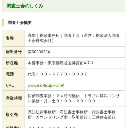
調査士会のしくみ
調査士会概要
高知｜探偵事務所｜調査士会（運営：探偵法人調査
名称
士会株式会社）
届出番号
第30200224
所在地
本部事務：東京都渋谷区神宮前4-7-1
電話
代表：０３－５７７０－８０３７
URL
www.irai-tjc.jp/kochi/
探偵調査業務：２４時間無休 トラブル解決コンサ
営業時間
ル業務：月～土９：００～２０：００
高知法律事務所・司法書士事務所・行政書士事務
取引先
所・カウンセリング室・取引銀行：三井住友銀行