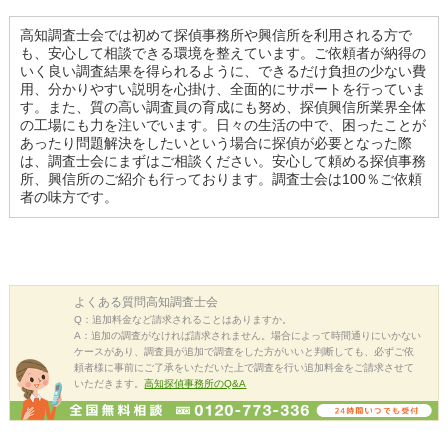
高知調査士会では初めて探偵事務所や興信所を利用される方で
も、安心して相談できる環境を整えています。ご依頼者が納得の
いく良い調査結果を得られるように、できるだけ負担の少ない費
用、分かりやすい説明を心掛け、全面的にサポートを行っていま
す。また、質の高い調査員の育成にも努め、探偵興信所業界全体
の工場にも力を注いでいます。日々の生活の中で、困ったことが
あったり問題解決をしたいという場合に探偵が必要となった際
は、調査士会にまずはご相談ください。安心して頼める探偵事務
所、興信所のご紹介も行っております。調査士会は100％ご依頼
者の味方です。
よくある質問
高知調査士会
Q：追加料金など請求されることはありますか。
A：追加の調査がなければ請求されません。場合によって時間通りにいかない
ケースがあり、調査員が追加で調査をした方がいいと判断しても、必ずご依
頼者様に事前にご了承をいただいた上で調査を行い追加料金をご請求させて
いただきます。
高知探偵事務所のQ&A