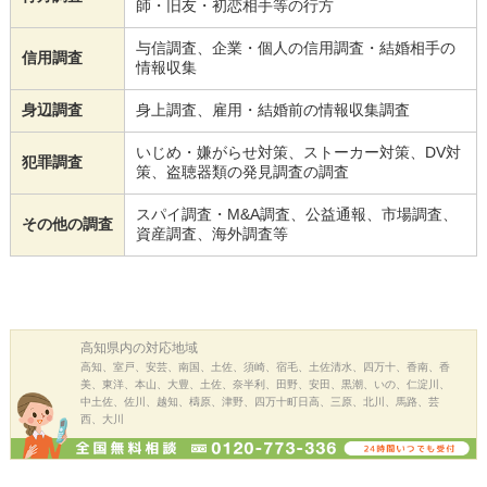
師・旧友・初恋相手等の行方
与信調査、企業・個人の信用調査・結婚相手の
信用調査
情報収集
身辺調査
身上調査、雇用・結婚前の情報収集調査
いじめ・嫌がらせ対策、ストーカー対策、DV対
犯罪調査
策、盗聴器類の発見調査の調査
スパイ調査・M&A調査、公益通報、市場調査、
その他の調査
資産調査、海外調査等
高知県内の
対応地域
高知、室戸、安芸、南国、土佐、須崎、宿毛、土佐清水、四万十、香南、香
美、東洋、本山、大豊、土佐、奈半利、田野、安田、黒潮、いの、仁淀川、
中土佐、佐川、越知、檮原、津野、四万十町日高、三原、北川、馬路、芸
西、大川